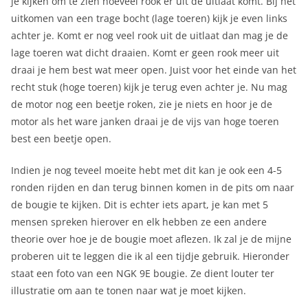
je kijken om te zien hoeveel rook er uit de uitlaat komt. Bij het
uitkomen van een trage bocht (lage toeren) kijk je even links
achter je. Komt er nog veel rook uit de uitlaat dan mag je de
lage toeren wat dicht draaien. Komt er geen rook meer uit
draai je hem best wat meer open. Juist voor het einde van het
recht stuk (hoge toeren) kijk je terug even achter je. Nu mag
de motor nog een beetje roken, zie je niets en hoor je de
motor als het ware janken draai je de vijs van hoge toeren
best een beetje open.
Indien je nog teveel moeite hebt met dit kan je ook een 4-5
ronden rijden en dan terug binnen komen in de pits om naar
de bougie te kijken. Dit is echter iets apart, je kan met 5
mensen spreken hierover en elk hebben ze een andere
theorie over hoe je de bougie moet aflezen. Ik zal je de mijne
proberen uit te leggen die ik al een tijdje gebruik. Hieronder
staat een foto van een NGK 9E bougie. Ze dient louter ter
illustratie om aan te tonen naar wat je moet kijken.