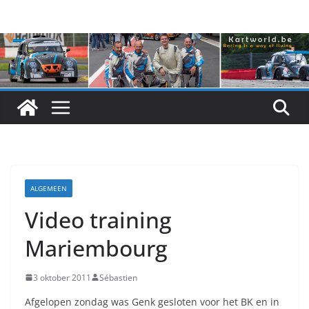
Skip
to
content
ALGEMEEN
Video training
Mariembourg
3 oktober 2011
Sébastien
Afgelopen zondag was Genk gesloten voor het BK en in