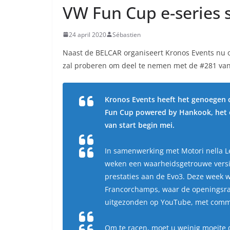
VW Fun Cup e-series 
24 april 2020
Sébastien
Naast de BELCAR organiseert Kronos Events nu oo
zal proberen om deel te nemen met de #281 van
Kronos Events heeft het genoegen o
Fun Cup powered by Hankook
, het
van start begin mei.
In samenwerking met Motori nella Le
weken een waarheidsgetrouwe versie 
prestaties aan de Evo3. Deze week w
Francorchamps, waar de openingsrac
uitgezonden op YouTube, met comme
Om te racen, moet u weinig moeite 