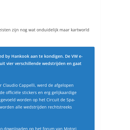
isten zijn nog wat onduidelijk maar kartworld
ed by Hankook
aan te kondigen. De
VW e-
uit vier verschillende wedstrijden en gaat
r Claudio Cappelli, werd de afgelopen
officiële stickers en erg gelijkaardige
 gevoeld worden op het Circuit de Spa-
worden alle wedstrijden rechtstreeks
uto downloaden op het forum van Motori