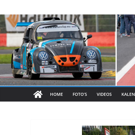
Skip
to
content
HOME
FOTO’S
VIDEOS
KALEN