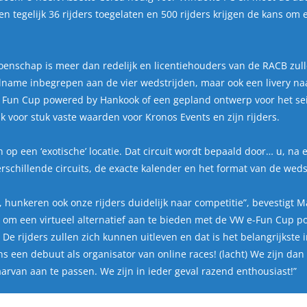
en tegelijk 36 rijders toegelaten en 500 rijders krijgen de kans om
ioenschap is meer dan redelijk en licentiehouders van de RACB zul
eelname inbegrepen aan de vier wedstrijden, maar ook een livery na
 Fun Cup powered by Hankook
of een gepland ontwerp voor het se
uk voor stuk vaste waarden voor Kronos Events en zijn rijders.
en op een ‘exotische’ locatie. Dat circuit wordt bepaald door… u, 
rschillende circuits, de exacte kalender en het format van de we
, hunkeren ook onze rijders duidelijk naar competitie”
, bevestigt 
 om een virtueel alternatief aan te bieden met de VW e-Fun Cup po
rijders zullen zich kunnen uitleven en dat is het belangrijkste in
ns een debuut als organisator van online races! (lacht) We zijn da
arvan aan te passen. We zijn in ieder geval razend enthousiast!”