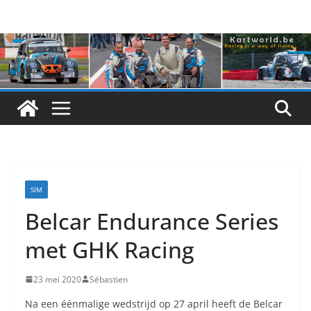
Skip
to
content
SIM
Belcar Endurance Series
met GHK Racing
23 mei 2020
Sébastien
Na een éénmalige wedstrijd op 27 april heeft de Belcar