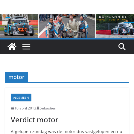
Skip
to
content
motor
ALGEMEEN
10 april 2013
Sébastien
Verdict motor
Afgelopen zondag was de motor dus vastgelopen en nu