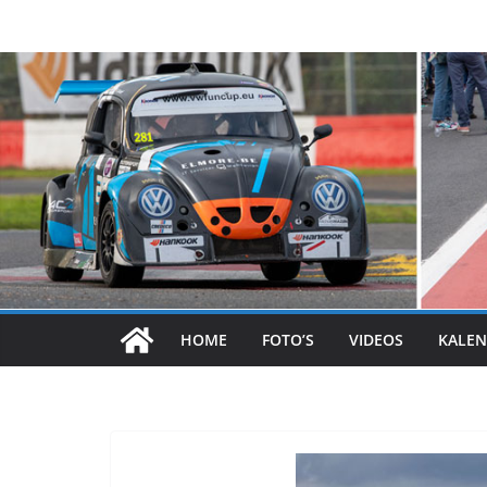
Skip
to
content
HOME
FOTO’S
VIDEOS
KALEN