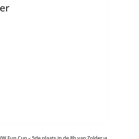
er
VW Fun Cup – 5de plaats in de 8h van Zolder