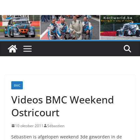
Skip
to
content
BMC
Videos BMC Weekend
Ostricourt
10 oktober 2011
Sébastien
Sébastien is afgelopen weekend 3de geworden in de