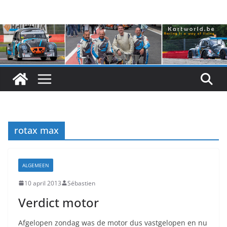
Skip
to
content
rotax max
ALGEMEEN
10 april 2013
Sébastien
Verdict motor
Afgelopen zondag was de motor dus vastgelopen en nu